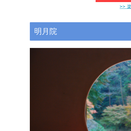
>> 
明月院