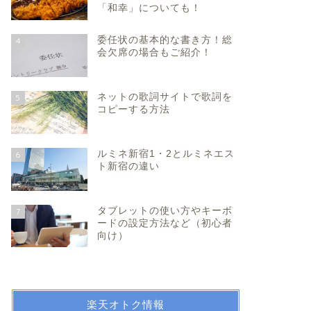
「和幸」についても！
委任状の基本的な書き方！総
4
会欠席の場合もご紹介！
ネットの歌詞サイトで歌詞を
5
コピーする方法
ルミネ新宿1・2とルミネエス
6
ト新宿の違い
タブレットの使い方やキーボ
7
ードの設定方法など（初心者
向け）
楽天オトク情報