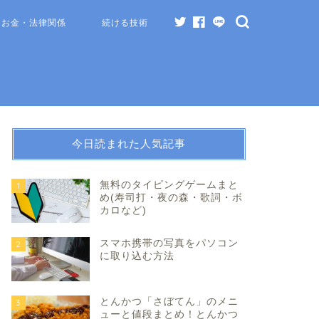
お金・法律関係
続ける技術
今日読まれた人気記事
無料のタイピングゲームまと
1
め(寿司打・夜の森・歌詞・ボ
カロなど)
スマホ携帯の写真をパソコン
2
に取り込む方法
とんかつ「さぼてん」のメニ
3
ューと値段まとめ！とんかつ