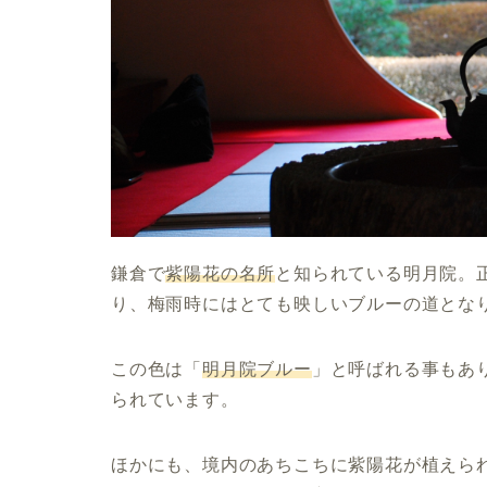
鎌倉で
紫陽花の名所
と知られている明月院。
り、梅雨時にはとても映しいブルーの道とな
この色は「
明月院ブルー
」と呼ばれる事もあ
られています。
ほかにも、境内のあちこちに紫陽花が植えら