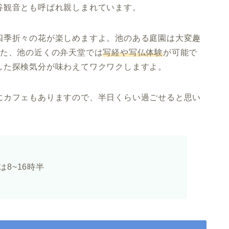
谷観音とも呼ばれ親しまれています。
四季折々の花が楽しめますよ。池のある庭園は大変趣
また、池の近くの弁天堂では
写経や写仏体験
が可能で
した探検気分
が味わえてワクワクしますよ。
にカフェもありますので、半日くらい過ごせると思い
は8~16時半
分