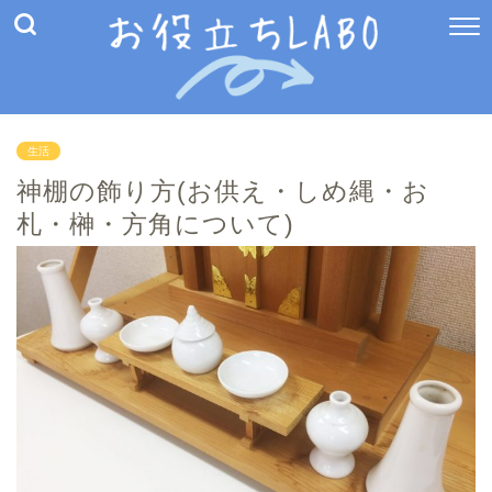
生活
神棚の飾り方(お供え・しめ縄・お
札・榊・方角について)