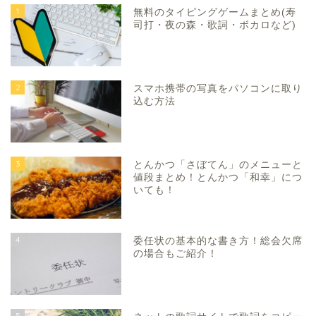
1
無料のタイピングゲームまとめ(寿
司打・夜の森・歌詞・ボカロなど)
2
スマホ携帯の写真をパソコンに取り
込む方法
3
とんかつ「さぼてん」のメニューと
値段まとめ！とんかつ「和幸」につ
いても！
4
委任状の基本的な書き方！総会欠席
の場合もご紹介！
5