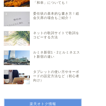
「和幸」についても！
委任状の基本的な書き方！総
4
会欠席の場合もご紹介！
ネットの歌詞サイトで歌詞を
5
コピーする方法
ルミネ新宿1・2とルミネエス
6
ト新宿の違い
タブレットの使い方やキーボ
7
ードの設定方法など（初心者
向け）
楽天オトク情報