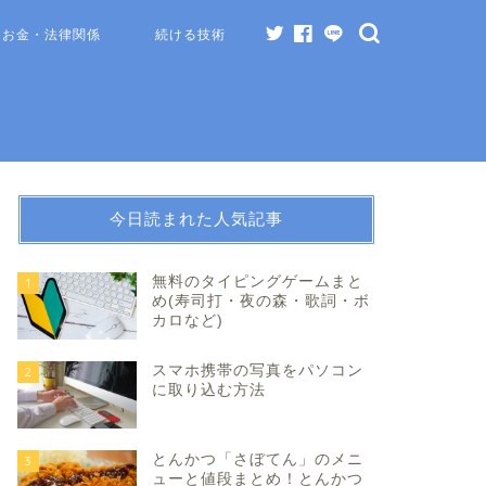
お金・法律関係
続ける技術
今日読まれた人気記事
無料のタイピングゲームまと
1
め(寿司打・夜の森・歌詞・ボ
カロなど)
スマホ携帯の写真をパソコン
2
に取り込む方法
とんかつ「さぼてん」のメニ
3
ューと値段まとめ！とんかつ