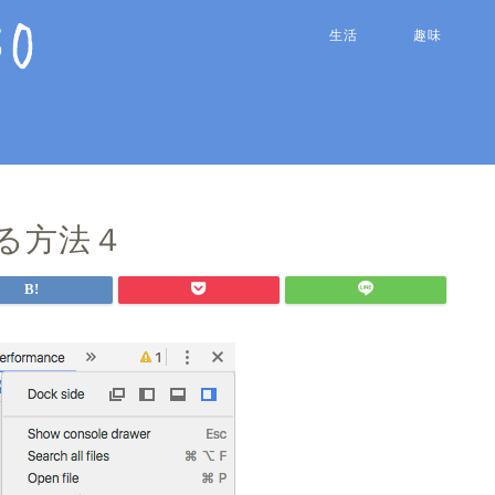
生活
趣味
する方法４