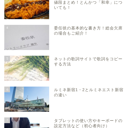
値段まとめ！とんかつ「和幸」につ
いても！
4
委任状の基本的な書き方！総会欠席
の場合もご紹介！
5
ネットの歌詞サイトで歌詞をコピー
する方法
6
ルミネ新宿1・2とルミネエスト新宿
の違い
7
タブレットの使い方やキーボードの
設定方法など（初心者向け）