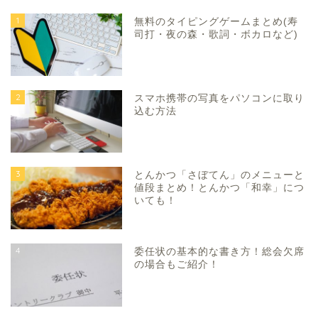
1
無料のタイピングゲームまとめ(寿
司打・夜の森・歌詞・ボカロなど)
2
スマホ携帯の写真をパソコンに取り
込む方法
3
とんかつ「さぼてん」のメニューと
値段まとめ！とんかつ「和幸」につ
いても！
4
委任状の基本的な書き方！総会欠席
の場合もご紹介！