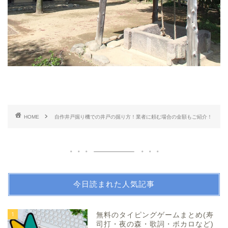
HOME
自作井戸掘り機での井戸の掘り方！業者に頼む場合の金額もご紹介！
今日読まれた人気記事
1
無料のタイピングゲームまとめ(寿
司打・夜の森・歌詞・ボカロなど)