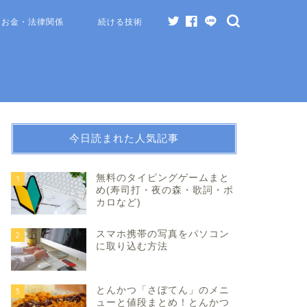
お金・法律関係
続ける技術
今日読まれた人気記事
無料のタイピングゲームまと
1
め(寿司打・夜の森・歌詞・ボ
カロなど)
スマホ携帯の写真をパソコン
2
に取り込む方法
とんかつ「さぼてん」のメニ
3
ューと値段まとめ！とんかつ