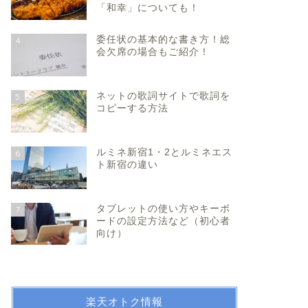
「和幸」についても！
委任状の基本的な書き方！総
4
会欠席の場合もご紹介！
ネットの歌詞サイトで歌詞を
5
コピーする方法
ルミネ新宿1・2とルミネエス
6
ト新宿の違い
タブレットの使い方やキーボ
7
ードの設定方法など（初心者
向け）
楽天オトク情報