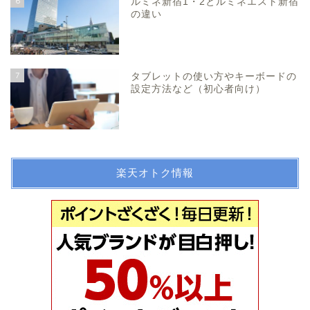
6
ルミネ新宿1・2とルミネエスト新宿
の違い
7
タブレットの使い方やキーボードの
設定方法など（初心者向け）
楽天オトク情報