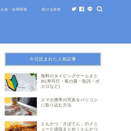
お金・法律関係
続ける技術
今日読まれた人気記事
無料のタイピングゲームまと
1
め(寿司打・夜の森・歌詞・ボ
カロなど)
スマホ携帯の写真をパソコン
2
に取り込む方法
とんかつ「さぼてん」のメニ
3
ューと値段まとめ！とんかつ