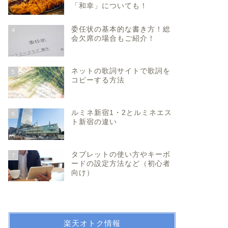
「和幸」についても！
委任状の基本的な書き方！総
4
会欠席の場合もご紹介！
ネットの歌詞サイトで歌詞を
5
コピーする方法
ルミネ新宿1・2とルミネエス
6
ト新宿の違い
タブレットの使い方やキーボ
7
ードの設定方法など（初心者
向け）
楽天オトク情報