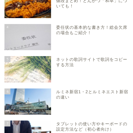
値段まとめ！とんかつ「和幸」につ
いても！
4
委任状の基本的な書き方！総会欠席
の場合もご紹介！
5
ネットの歌詞サイトで歌詞をコピー
する方法
6
ルミネ新宿1・2とルミネエスト新宿
の違い
7
タブレットの使い方やキーボードの
設定方法など（初心者向け）