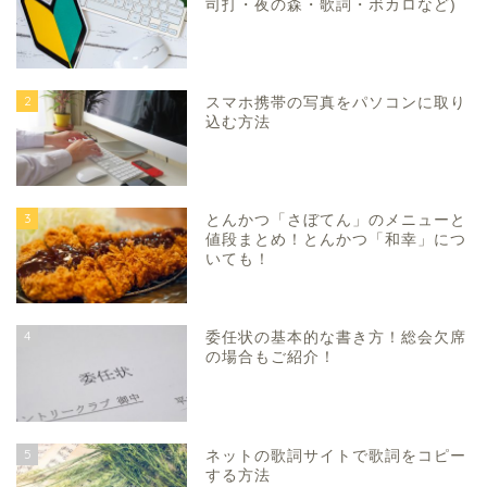
司打・夜の森・歌詞・ボカロなど)
2
スマホ携帯の写真をパソコンに取り
込む方法
3
とんかつ「さぼてん」のメニューと
値段まとめ！とんかつ「和幸」につ
いても！
4
委任状の基本的な書き方！総会欠席
の場合もご紹介！
5
ネットの歌詞サイトで歌詞をコピー
する方法