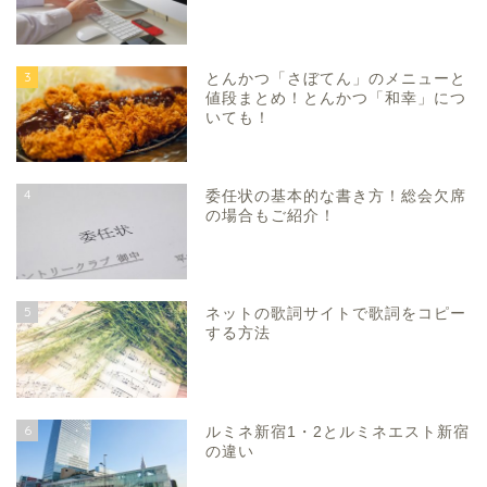
3
とんかつ「さぼてん」のメニューと
値段まとめ！とんかつ「和幸」につ
いても！
4
委任状の基本的な書き方！総会欠席
の場合もご紹介！
5
ネットの歌詞サイトで歌詞をコピー
する方法
6
ルミネ新宿1・2とルミネエスト新宿
の違い