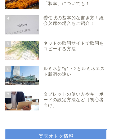
「和幸」についても！
委任状の基本的な書き方！総
4
会欠席の場合もご紹介！
ネットの歌詞サイトで歌詞を
5
コピーする方法
ルミネ新宿1・2とルミネエス
6
ト新宿の違い
タブレットの使い方やキーボ
7
ードの設定方法など（初心者
向け）
楽天オトク情報