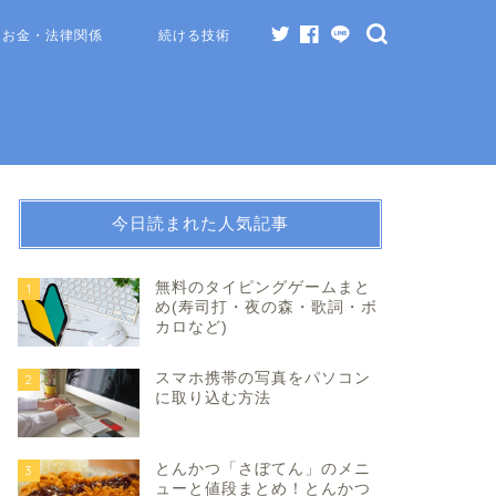
お金・法律関係
続ける技術
今日読まれた人気記事
無料のタイピングゲームまと
1
め(寿司打・夜の森・歌詞・ボ
カロなど)
スマホ携帯の写真をパソコン
2
に取り込む方法
とんかつ「さぼてん」のメニ
3
ューと値段まとめ！とんかつ