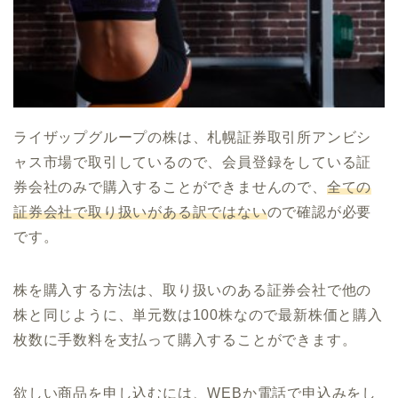
ライザップグループの株は、札幌証券取引所アンビシ
ャス市場で取引しているので、会員登録をしている証
券会社のみで購入することができませんので、
全ての
証券会社で取り扱いがある訳ではない
ので確認が必要
です。
株を購入する方法は、取り扱いのある証券会社で他の
株と同じように、単元数は100株なので最新株価と購入
枚数に手数料を支払って購入することができます。
欲しい商品を申し込むには、WEBか電話で申込みをし