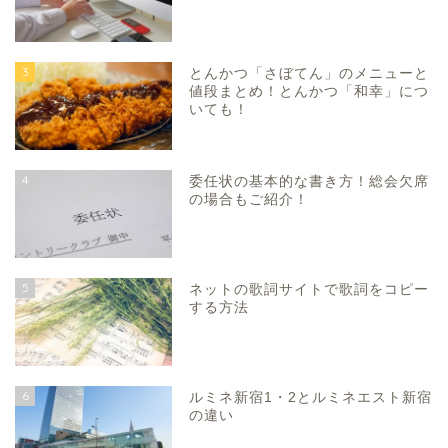
3
とんかつ「さぼてん」のメニューと
値段まとめ！とんかつ「和幸」につ
いても！
4
委任状の基本的な書き方！総会欠席
の場合もご紹介！
5
ネットの歌詞サイトで歌詞をコピー
する方法
6
ルミネ新宿1・2とルミネエスト新宿
の違い