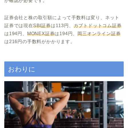
か確認が必要です。
証券会社と株の取引額によって手数料は変り、ネット
証券では現在
SBI証券
は113円、
カブトドットコム証券
は194円、
MONEX証券
は194円、
岡三オンライン証券
は216円の手数料がかかります。
おわりに