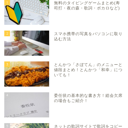
1
無料のタイピングゲームまとめ(寿
司打・夜の森・歌詞・ボカロなど)
2
スマホ携帯の写真をパソコンに取り
込む方法
3
とんかつ「さぼてん」のメニューと
値段まとめ！とんかつ「和幸」につ
いても！
4
委任状の基本的な書き方！総会欠席
の場合もご紹介！
5
ネットの歌詞サイトで歌詞をコピー