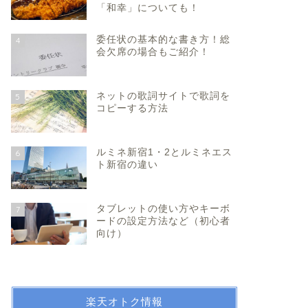
「和幸」についても！
委任状の基本的な書き方！総
4
会欠席の場合もご紹介！
ネットの歌詞サイトで歌詞を
5
コピーする方法
ルミネ新宿1・2とルミネエス
6
ト新宿の違い
タブレットの使い方やキーボ
7
ードの設定方法など（初心者
向け）
楽天オトク情報