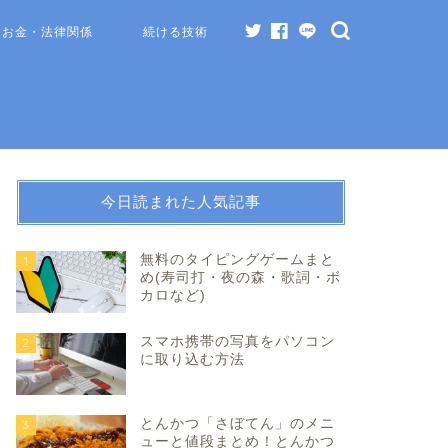
お金・法律関係
続ける技術
今日読まれた人気記事
無料のタイピングゲームまと
1
め(寿司打・夜の森・歌詞・ボ
カロなど)
スマホ携帯の写真をパソコン
2
に取り込む方法
とんかつ「さぼてん」のメニ
3
ューと値段まとめ！とんかつ