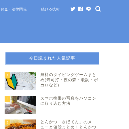
お金・法律関係
続ける技術
今日読まれた人気記事
無料のタイピングゲームまと
1
め(寿司打・夜の森・歌詞・ボ
カロなど)
スマホ携帯の写真をパソコン
2
に取り込む方法
とんかつ「さぼてん」のメニ
3
ューと値段まとめ！とんかつ