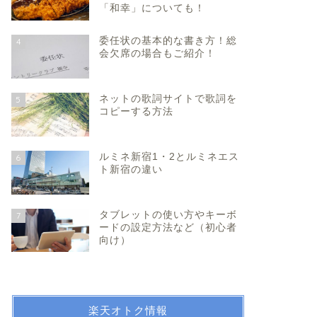
「和幸」についても！
委任状の基本的な書き方！総
4
会欠席の場合もご紹介！
ネットの歌詞サイトで歌詞を
5
コピーする方法
ルミネ新宿1・2とルミネエス
6
ト新宿の違い
タブレットの使い方やキーボ
7
ードの設定方法など（初心者
向け）
楽天オトク情報