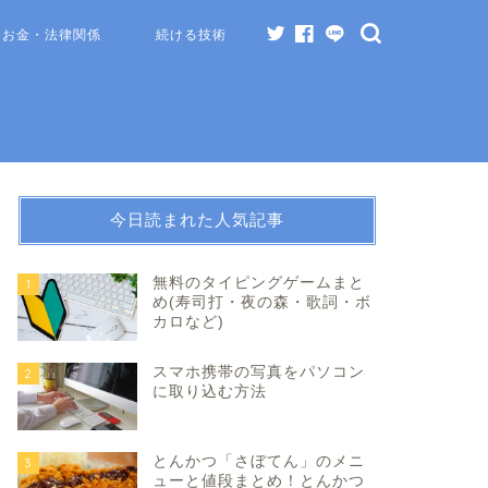
お金・法律関係
続ける技術
今日読まれた人気記事
無料のタイピングゲームまと
1
め(寿司打・夜の森・歌詞・ボ
カロなど)
スマホ携帯の写真をパソコン
2
に取り込む方法
とんかつ「さぼてん」のメニ
3
ューと値段まとめ！とんかつ