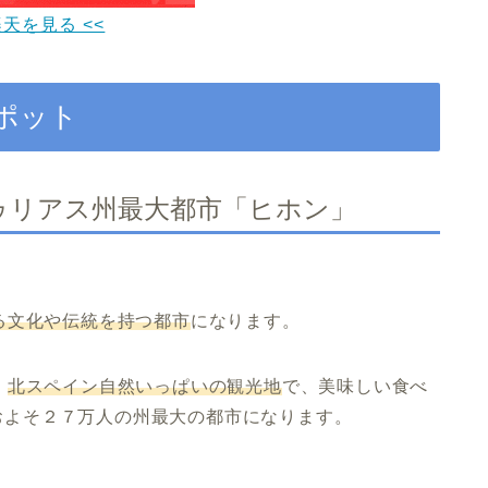
楽天を見る <<
ポット
ゥリアス州最大都市「ヒホン」
る文化や伝統を持つ都市
になります。
、
北スペイン自然いっぱいの観光地
で、美味しい食べ
口およそ２７万人の州最大の都市になります。