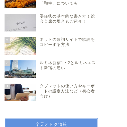
「和幸」についても！
委任状の基本的な書き方！総
4
会欠席の場合もご紹介！
ネットの歌詞サイトで歌詞を
5
コピーする方法
ルミネ新宿1・2とルミネエス
6
ト新宿の違い
タブレットの使い方やキーボ
7
ードの設定方法など（初心者
向け）
楽天オトク情報