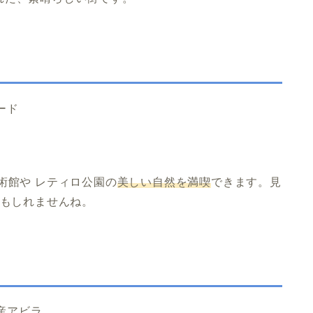
術館や レティロ公園の
美しい自然を満喫
できます。見
かもしれませんね。