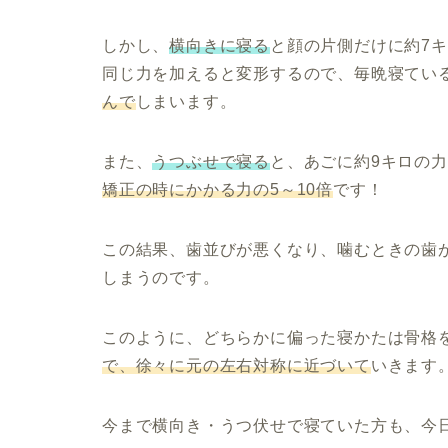
しかし、
横向きに寝る
と顔の片側だけに約7
同じ力を加えると変形するので、毎晩寝てい
んで
しまいます。
また、
うつぶせで寝る
と、あごに約9キロの
矯正の時にかかる力の5～10倍
です！
この結果、歯並びが悪くなり、噛むときの歯
しまうのです。
このように、どちらかに偏った寝かたは骨格
で、徐々に元の左右対称に近づいて
いきます
今まで横向き・うつ伏せで寝ていた方も、今