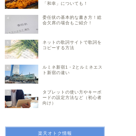
「和幸」についても！
委任状の基本的な書き方！総
4
会欠席の場合もご紹介！
ネットの歌詞サイトで歌詞を
5
コピーする方法
ルミネ新宿1・2とルミネエス
6
ト新宿の違い
タブレットの使い方やキーボ
7
ードの設定方法など（初心者
向け）
楽天オトク情報