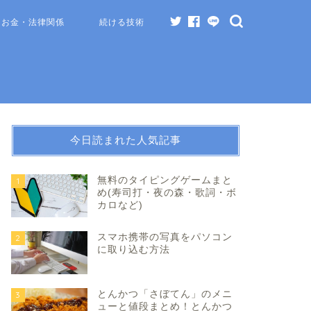
お金・法律関係
続ける技術
今日読まれた人気記事
無料のタイピングゲームまと
1
め(寿司打・夜の森・歌詞・ボ
カロなど)
スマホ携帯の写真をパソコン
2
に取り込む方法
とんかつ「さぼてん」のメニ
3
ューと値段まとめ！とんかつ