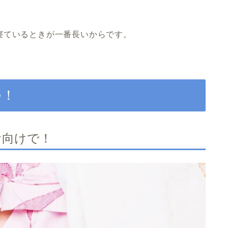
寝ているときが一番長いからです。
つ！
お向けで！