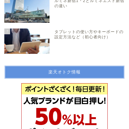
6
ルミネ新宿1・2とルミネエスト新宿
の違い
7
タブレットの使い方やキーボードの
設定方法など（初心者向け）
楽天オトク情報