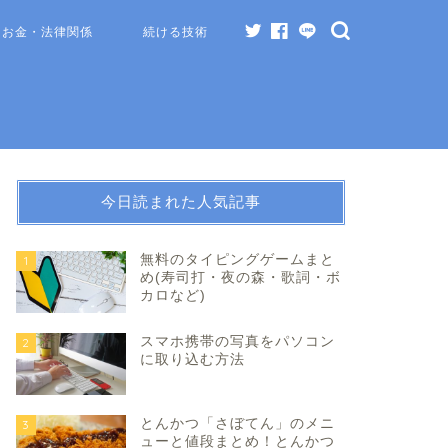
お金・法律関係
続ける技術
今日読まれた人気記事
無料のタイピングゲームまと
1
め(寿司打・夜の森・歌詞・ボ
カロなど)
スマホ携帯の写真をパソコン
2
に取り込む方法
とんかつ「さぼてん」のメニ
3
ューと値段まとめ！とんかつ