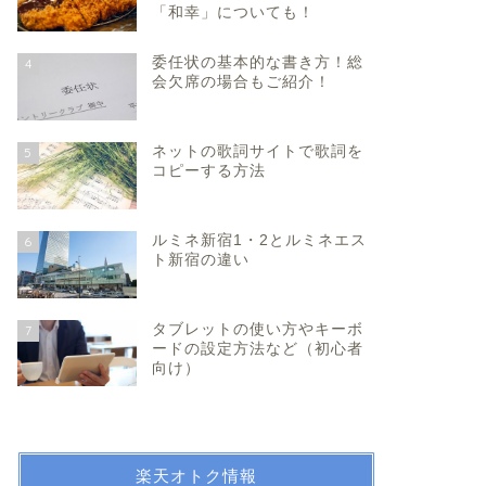
「和幸」についても！
委任状の基本的な書き方！総
4
会欠席の場合もご紹介！
ネットの歌詞サイトで歌詞を
5
コピーする方法
ルミネ新宿1・2とルミネエス
6
ト新宿の違い
タブレットの使い方やキーボ
7
ードの設定方法など（初心者
向け）
楽天オトク情報