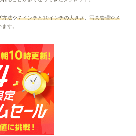
プ方法
や
７インチと10インチの大きさ
、
写真管理やメ
います。