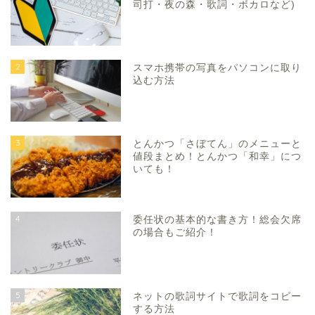
司打・夜の森・歌詞・ボカロなど)
2
スマホ携帯の写真をパソコンに取り
込む方法
3
とんかつ「さぼてん」のメニューと
値段まとめ！とんかつ「和幸」につ
いても！
4
委任状の基本的な書き方！総会欠席
の場合もご紹介！
5
ネットの歌詞サイトで歌詞をコピー
する方法