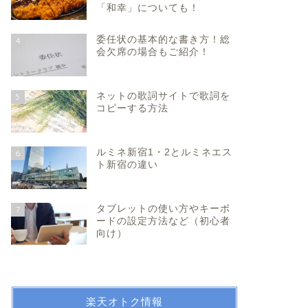
「和幸」についても！
委任状の基本的な書き方！総
4
会欠席の場合もご紹介！
ネットの歌詞サイトで歌詞を
5
コピーする方法
ルミネ新宿1・2とルミネエス
6
ト新宿の違い
タブレットの使い方やキーボ
7
ードの設定方法など（初心者
向け）
楽天オトク情報