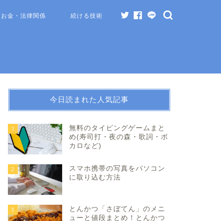
お金・法律関係
続ける技術
今日読まれた人気記事
無料のタイピングゲームまと
1
め(寿司打・夜の森・歌詞・ボ
カロなど)
スマホ携帯の写真をパソコン
2
に取り込む方法
とんかつ「さぼてん」のメニ
3
ューと値段まとめ！とんかつ