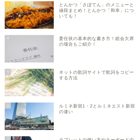
3
とんかつ「さぼてん」のメニューと
値段まとめ！とんかつ「和幸」につ
いても！
4
委任状の基本的な書き方！総会欠席
の場合もご紹介！
5
ネットの歌詞サイトで歌詞をコピー
する方法
6
ルミネ新宿1・2とルミネエスト新宿
の違い
7
タブレットの使い方やキーボードの