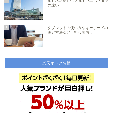
6
ルミネ新宿1・2とルミネエスト新宿
の違い
7
タブレットの使い方やキーボードの
設定方法など（初心者向け）
楽天オトク情報