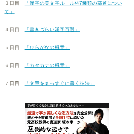
３日目
「漢字の美文字ルール/47種類の部首につい
て」
４日目
「書きづらい漢字百選」
５日目
「ひらがなの極意」
６日目
「カタカナの極意」
７日目
「文章をまっすぐに書く技法」