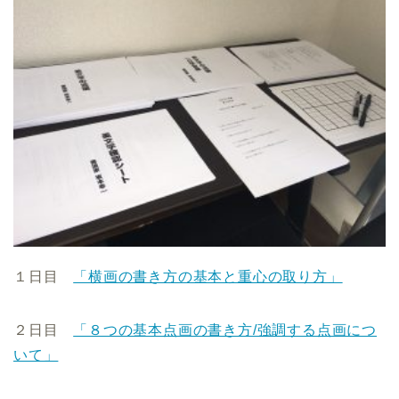
１日目
「横画の書き方の基本と重心の取り方」
２日目
「８つの基本点画の書き方/強調する点画につ
いて」