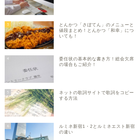
3
とんかつ「さぼてん」のメニューと
値段まとめ！とんかつ「和幸」につ
いても！
4
委任状の基本的な書き方！総会欠席
の場合もご紹介！
5
ネットの歌詞サイトで歌詞をコピー
する方法
6
ルミネ新宿1・2とルミネエスト新宿
の違い