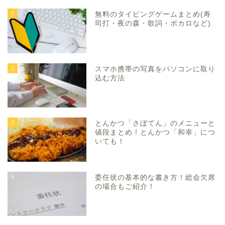
1
無料のタイピングゲームまとめ(寿
司打・夜の森・歌詞・ボカロなど)
2
スマホ携帯の写真をパソコンに取り
込む方法
3
とんかつ「さぼてん」のメニューと
値段まとめ！とんかつ「和幸」につ
いても！
4
委任状の基本的な書き方！総会欠席
の場合もご紹介！